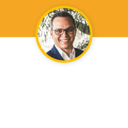
Arjun
Namaste! Seja bem-vindo ao agendamento online.
Escolha sua melhor data e horário.
Namaste! Welcome to my online scheduling. Choose
your best date and time.