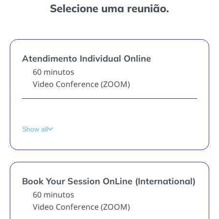
Selecione uma reunião.
Atendimento Individual Online
60 minutos
Video Conference (ZOOM)
* Sessão de consultoria e mentoria individual com ARJUN, de desenvolvimento pessoal e bem-estar.Agendamento ONLINE para atendimento particular cobrindo os pilares essenciais para uma vida com clareza de propósito e missão segundo a Astrologia Védica & Ayurveda.***
Show all
Book Your Session OnLine (International)
60 minutos
Video Conference (ZOOM)